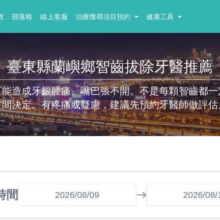
教
部落格
線上客服
治療搜尋項目預約
健康工具
臺東縣蘭嶼鄉智齒拔除牙醫推薦
可能造成牙齦腫痛、嘴巴張不開。不是每顆智齒都一
空間決定。有疼痛或疑慮，建議先預約牙醫師做評估
時間