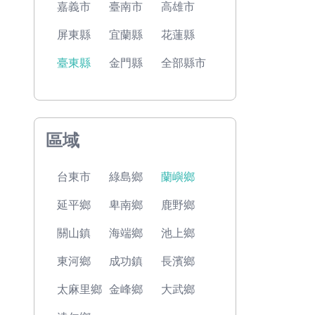
嘉義市
臺南市
高雄市
屏東縣
宜蘭縣
花蓮縣
臺東縣
金門縣
全部縣市
區域
台東市
綠島鄉
蘭嶼鄉
延平鄉
卑南鄉
鹿野鄉
關山鎮
海端鄉
池上鄉
東河鄉
成功鎮
長濱鄉
太麻里鄉
金峰鄉
大武鄉