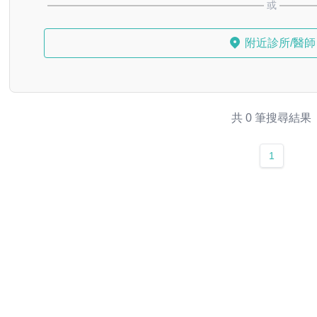
或
附近診所/醫師
共 0 筆搜尋結果
1