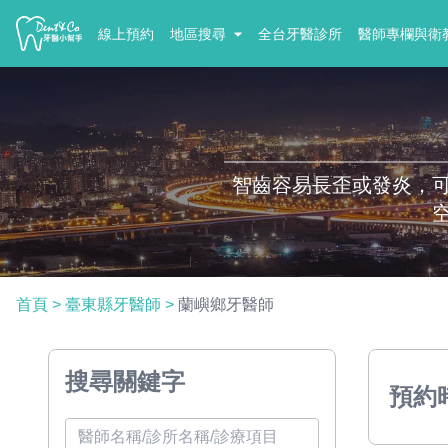
線上預約
地區搜尋
全台牙醫診所
醫師專欄與衛
智齒容易長歪或發炎，
首頁
>
臺東縣牙醫師
>
蘭嶼鄉牙醫師
搜尋關鍵字
預約