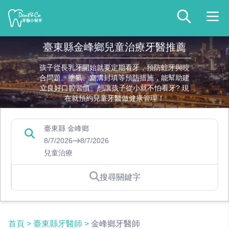
臺東縣金峰鄉兒童治療牙醫推薦
孩子從長乳牙開始就要定期看牙，預防蛀牙與咬
合問題。塗氟、窩溝封填等預防措施，能幫助建
立良好口腔習慣。想讓孩子從小就不怕看牙? 現
在就預約兒童牙醫做健康管理！
臺東縣 金峰鄉
8/7/2026
8/7/2026
兒童治療
搜尋關鍵字
首頁
>
臺東縣牙醫師
>
金峰鄉牙醫師