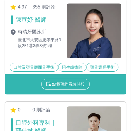
4.97
355 則評論
陳宣妤 醫師
時晴牙醫診所
臺北市大安區忠孝東路3
段251巷3弄3號1樓
口腔及顎骨顏面骨手術
阻生齒拔除
顎骨囊腫手術
點我預約看診時段
0
0 則評論
口腔外科專科｜
郭仕斌 醫師