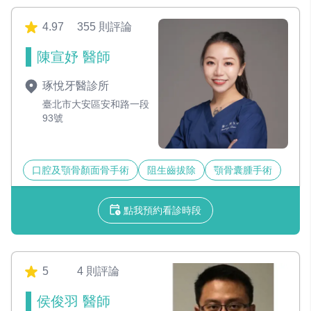
4.97
355 則評論
陳宣妤 醫師
琢悅牙醫診所
臺北市大安區安和路一段
93號
口腔及顎骨顏面骨手術
阻生齒拔除
顎骨囊腫手術
點我預約看診時段
5
4 則評論
侯俊羽 醫師