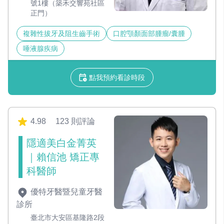
號1樓（築禾交響苑社區
正門）
複雜性拔牙及阻生齒手術
口腔顎顏面部腫瘤/囊腫
唾液腺疾病
點我預約看診時段
4.98
123 則評論
隱適美白金菁英
｜賴信池 矯正專
科醫師
優特牙醫暨兒童牙醫
診所
臺北市大安區基隆路2段