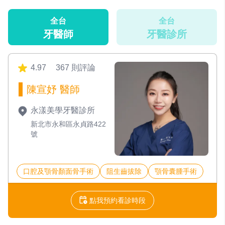
全台
全台
牙醫師
牙醫診所
4.97
367 則評論
陳宣妤 醫師
永漾美學牙醫診所
新北市永和區永貞路422
號
口腔及顎骨顏面骨手術
阻生齒拔除
顎骨囊腫手術
點我預約看診時段