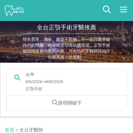
全台正顎手術牙醫推薦
咬合異常、戽斗、臉型不對稱，不一定只是牙齒
排列的問題，有可能是顎骨結構造成。正顎手術
能同時改善功能與外觀，可先預約牙醫師詳細評
估後再進一步規劃。
台灣
8/6/2026
8/6/2026
正顎手術
搜尋關鍵字
首頁
>
全台牙醫師