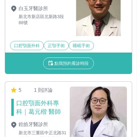
白玉牙醫診所
新北市新店區北新路3段
88號
口腔顎面外科
正顎手術
睡眠手術
點我預約看診時段
5
1 則評論
口腔顎面外科專
科｜葛元楷 醫師
銓皓牙醫診所
新北市三重區中正北路31