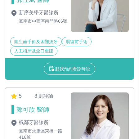
新序美學牙醫診所
臺南市中西區南門路66號
阻生齒手術及困難拔牙
贋復前手術
人工植牙及全口重建
點我預約看診時段
5
8 則評論
鄭可欣 醫師
楓鄰牙醫診所
臺南市永康區東橋一路
416號