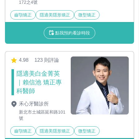
172之4號
齒顎矯正
隱適美隱形矯正
微型矯正
點我預約看診時段
4.98
123 則評論
隱適美白金菁英
｜賴信池 矯正專
科醫師
禾心牙醫診所
新北市土城區延和路101
號
齒顎矯正
隱適美隱形矯正
微型矯正