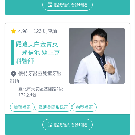
點我預約看診時段
4.98
123 則評論
隱適美白金菁英
｜賴信池 矯正專
科醫師
優特牙醫暨兒童牙醫
診所
臺北市大安區基隆路2段
172之4號
齒顎矯正
隱適美隱形矯正
微型矯正
點我預約看診時段