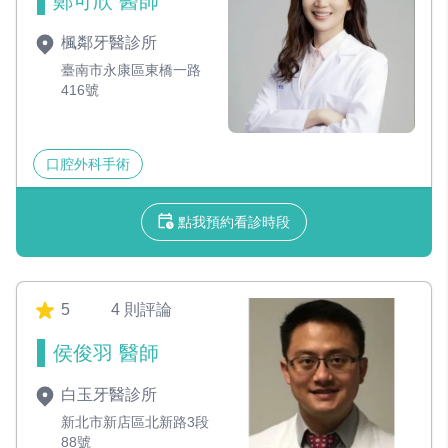
鄭可欣 醫師
楓鄰牙醫診所
臺南市永康區東橋一路
416號
口腔外科手術
點我預約看診時段
5
4 則評論
侯俊羽 醫師
白玉牙醫診所
新北市新店區北新路3段
88號