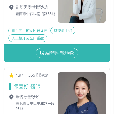
新序美學牙醫診所
臺南市中西區南門路66號
阻生齒手術及困難拔牙
贋復前手術
人工植牙及全口重建
點我預約看診時段
4.97
355 則評論
陳宣妤 醫師
琢悅牙醫診所
臺北市大安區安和路一段
93號