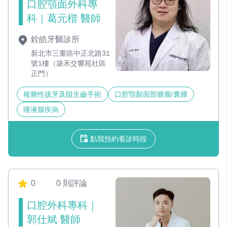
口腔顎面外科專
科｜葛元楷 醫師
銓皓牙醫診所
新北市三重區中正北路31
號1樓（築禾交響苑社區
正門）
複雜性拔牙及阻生齒手術
口腔顎顏面部腫瘤/囊腫
唾液腺疾病
點我預約看診時段
0
0 則評論
口腔外科專科｜
郭仕斌 醫師