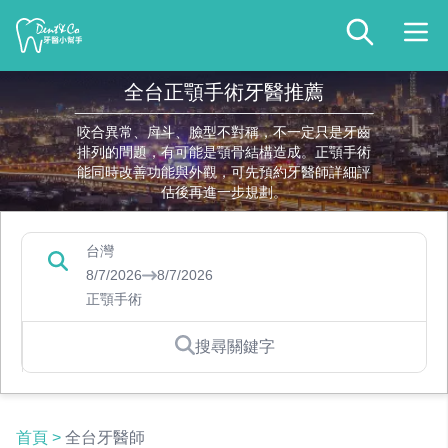
全台正顎手術牙醫推薦
咬合異常、戽斗、臉型不對稱，不一定只是牙齒
排列的問題，有可能是顎骨結構造成。正顎手術
能同時改善功能與外觀，可先預約牙醫師詳細評
估後再進一步規劃。
台灣
8/7/2026
8/7/2026
正顎手術
搜尋關鍵字
首頁
>
全台牙醫師