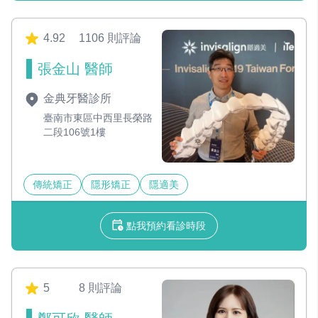
4.92
1106 則評論
張金山 醫師
金典牙醫診所
臺南市東區中西里長榮路
二段106號1樓
傳統矯正
隱形矯正
隱適美
點我預約看診時段
5
8 則評論