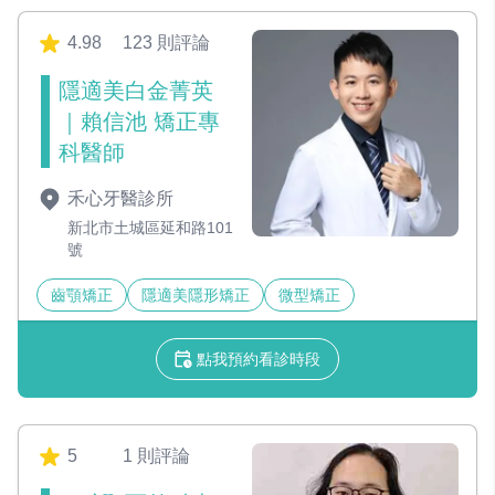
4.98
123 則評論
隱適美白金菁英
｜賴信池 矯正專
科醫師
禾心牙醫診所
新北市土城區延和路101
號
齒顎矯正
隱適美隱形矯正
微型矯正
點我預約看診時段
5
1 則評論