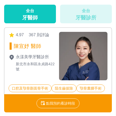
全台
全台
牙醫師
牙醫診所
4.97
367 則評論
陳宣妤 醫師
永漾美學牙醫診所
新北市永和區永貞路422
號
口腔及顎骨顏面骨手術
阻生齒拔除
顎骨囊腫手術
點我預約看診時段