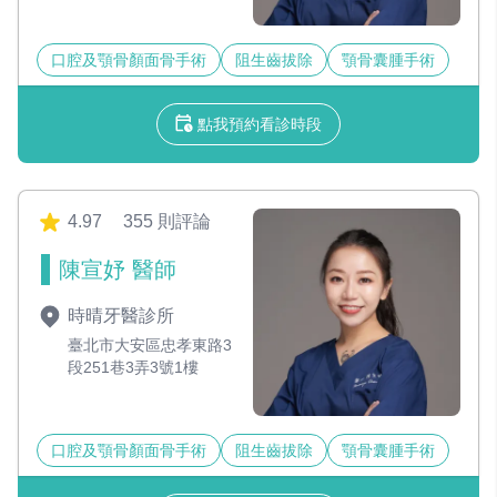
口腔及顎骨顏面骨手術
阻生齒拔除
顎骨囊腫手術
點我預約看診時段
4.97
355 則評論
陳宣妤 醫師
時晴牙醫診所
臺北市大安區忠孝東路3
段251巷3弄3號1樓
口腔及顎骨顏面骨手術
阻生齒拔除
顎骨囊腫手術