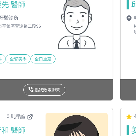
先 醫師
牙醫診所
市平鎮區育達路二段96
科
全瓷美學
全口重建
點我致電聯繫
0 則評論
4
和 醫師