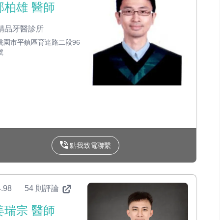
邱柏雄 醫師
精品牙醫診所
桃園市平鎮區育達路二段96
號
點我致電聯繫
.98
54 則評論
姜瑞宗 醫師