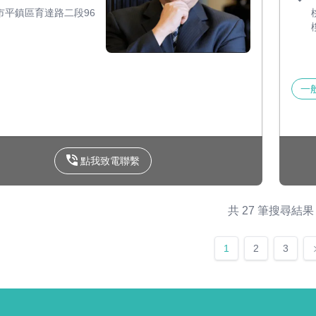
市平鎮區育達路二段96
一
點我致電聯繫
共 27 筆搜尋結果
1
2
3