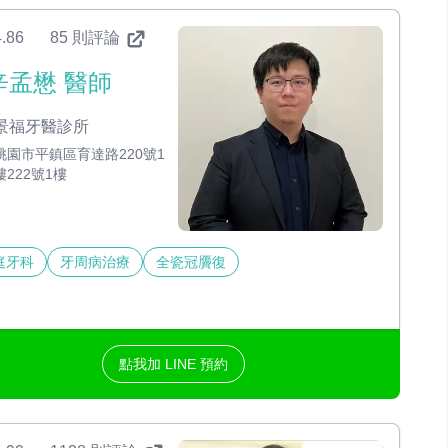
.86
85 則評論
辛孟懋 醫師
景福牙醫診所
桃園市平鎮區育達路220號1
樓222號1樓
庭牙科
牙周病治療
全瓷冠贗復
點我加 LINE 預約