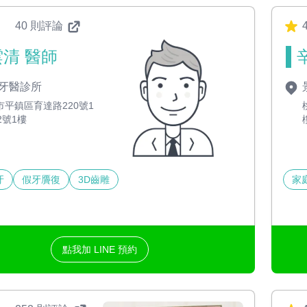
40 則評論
4
清 醫師
牙醫診所
市平鎮區育達路220號1
2號1樓
牙
假牙贗復
3D齒雕
家
點我加 LINE 預約