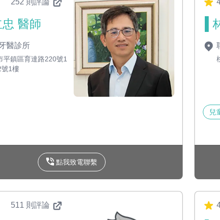
252 則評論
4
忠 醫師
牙醫診所
市平鎮區育達路220號1
2號1樓
兒
點我致電聯繫
511 則評論
4