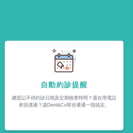
自動約診提醒
總是記不得約診日期及定期檢查時間？還在用電話
來回溝通？讓Dent&Co幫你通通一指搞定。