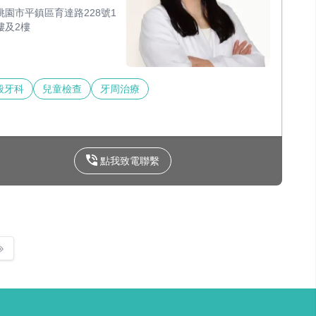
桃園市平鎮區育達路228號1
樓及2樓
般牙科
兒童檢查
牙周治療
點我致電聯繫