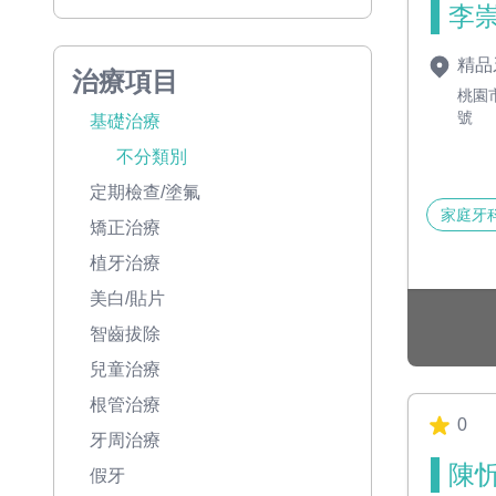
李崇
精品
治療項目
桃園
號
基礎治療
不分類別
定期檢查/塗氟
家庭牙
矯正治療
植牙治療
美白/貼片
智齒拔除
兒童治療
根管治療
0
牙周治療
陳忻
假牙