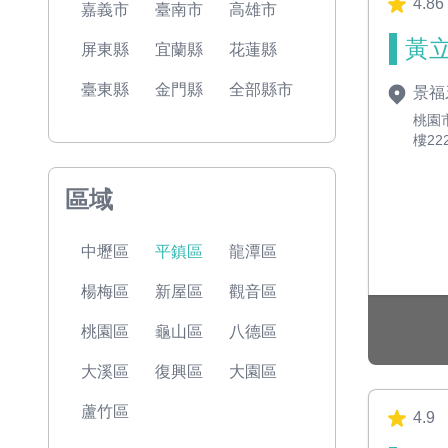
4.86
嘉義市
臺南市
高雄市
黃立
屏東縣
宜蘭縣
花蓮縣
臺東縣
金門縣
全部縣市
景福
桃園
樓22
區域
中壢區
平鎮區
龍潭區
楊梅區
新屋區
觀音區
桃園區
龜山區
八德區
大溪區
復興區
大園區
蘆竹區
4.9