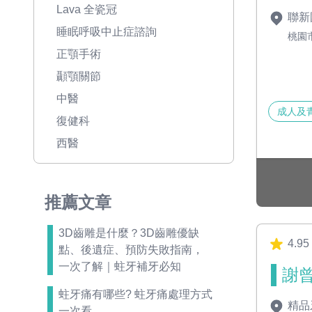
Lava 全瓷冠
聯新
睡眠呼吸中止症諮詢
桃園
正顎手術
顳顎關節
中醫
成人及
復健科
西醫
推薦文章
3D齒雕是什麼？3D齒雕優缺
4.95
點、後遺症、預防失敗指南，
一次了解｜蛀牙補牙必知
謝曾
蛀牙痛有哪些? 蛀牙痛處理方式
精品
一次看