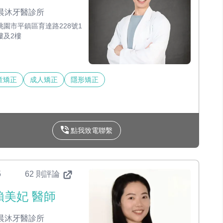
晨沐牙醫診所
桃園市平鎮區育達路228號1
樓及2樓
童矯正
成人矯正
隱形矯正
點我致電聯繫
5
62 則評論
賴美妃 醫師
晨沐牙醫診所