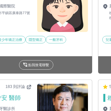
國際醫院
市平鎮區廣泰路77號
青少年矯正治療
隱型矯正
一般牙科
兒
點我致電聯繫
183 則評論
安 醫師
牙醫診所