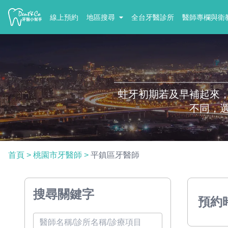
線上預約
地區搜尋
全台牙醫診所
醫師專欄與衛
蛀牙初期若及早補起來
不同，
首頁
>
桃園市牙醫師
>
平鎮區牙醫師
搜尋關鍵字
預約