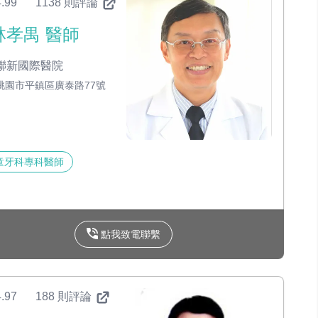
.99
1138 則評論
林孝禺 醫師
聯新國際醫院
桃園市平鎮區廣泰路77號
童牙科專科醫師
點我致電聯繫
.97
188 則評論