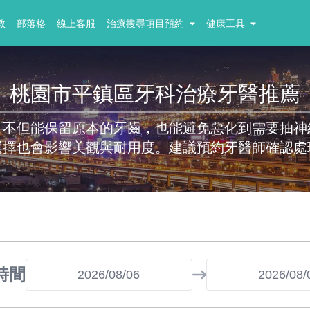
教
部落格
線上客服
治療搜尋項目預約
健康工具
桃園市平鎮區牙科治療牙醫推薦
，不但能保留原本的牙齒，也能避免惡化到需要抽神
選擇也會影響美觀與耐用度。建議預約牙醫師確認處
時間