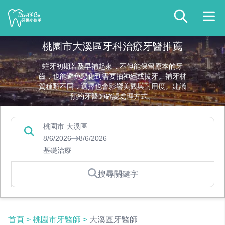
桃園市大溪區牙科治療牙醫推薦
蛀牙初期若及早補起來，不但能保留原本的牙
齒，也能避免惡化到需要抽神經或拔牙。補牙材
質種類不同，選擇也會影響美觀與耐用度。建議
預約牙醫師確認處理方式。
桃園市 大溪區
8/6/2026
8/6/2026
基礎治療
搜尋關鍵字
首頁
>
桃園市牙醫師
>
大溪區牙醫師