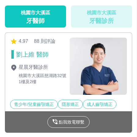
桃園市大溪區
桃園市大溪區
牙醫師
牙醫診所
4.97
88 則評論
劉上維 醫師
星晨牙醫診所
桃園市大溪區慈湖路32號
1樓及2樓
青少年/兒童齒顎矯正
隱形矯正
成人齒顎矯正
點我致電聯繫