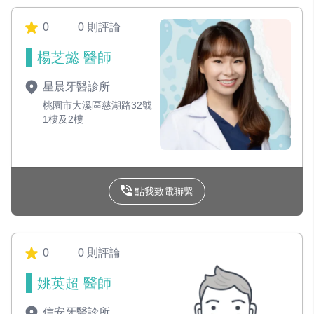
0
0 則評論
楊芝懿 醫師
星晨牙醫診所
桃園市大溪區慈湖路32號
1樓及2樓
點我致電聯繫
0
0 則評論
姚英超 醫師
信安牙醫診所