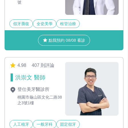
號
假牙贗復
全瓷美學
根管治療
點我預約 08/08 看診
4.98
407 則評論
洪崇文 醫師
登仕美牙醫診所
桃園市龜山區文化二路38
之3號1樓
人工植牙
一般牙科
固定假牙