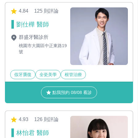
4.84
125 則評論
劉仕樺 醫師
群盛牙醫診所
桃園市大園區中正東路19
號
假牙贗復
全瓷美學
根管治療
點我預約 08/08 看診
4.93
126 則評論
林怡君 醫師