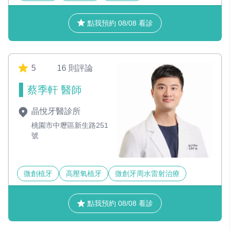
點我預約 08/08 看診
5
16 則評論
蔡季軒 醫師
晶悅牙醫診所
桃園市中壢區新生路251
號
微創植牙
高壓氧植牙
微創牙周水雷射治療
點我預約 08/08 看診