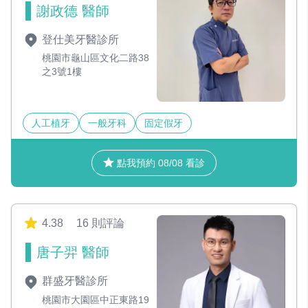
謝政德 醫師
登仕美牙醫診所
桃園市龜山區文化二路38
之3號1樓
人工植牙
一般牙科
固定假牙
點我預約 08/08 看診
4.38
16 則評論
唐子羿 醫師
群盛牙醫診所
桃園市大園區中正東路19