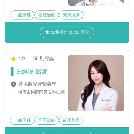
一般牙科
根管治療
牙周治療
點我預約 08/08 看診
4.9
58 則評論
王嬿琛 醫師
紫境微光牙醫美學
桃園市桃園區民安路95號
一般牙科
牙周治療
前牙美學