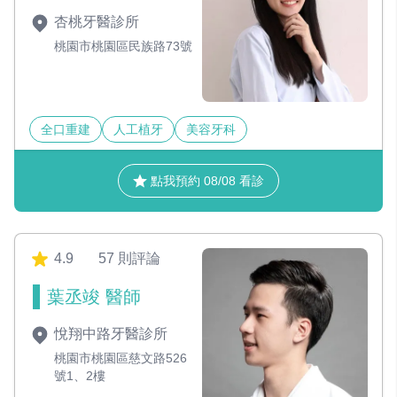
杏桃牙醫診所
桃園市桃園區民族路73號
全口重建
人工植牙
美容牙科
點我預約 08/08 看診
4.9
57 則評論
葉丞竣 醫師
悅翔中路牙醫診所
桃園市桃園區慈文路526
號1、2樓