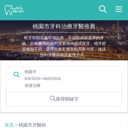
桃園市牙科治療牙醫推薦
蛀牙初期若及早補起來，不但能保留原本的牙
齒，也能避免惡化到需要抽神經或拔牙。補牙材
質種類不同，選擇也會影響美觀與耐用度。建議
預約牙醫師確認處理方式。
桃園市
8/8/2026
8/8/2026
基礎治療
搜尋關鍵字
首頁
>
桃園市牙醫師