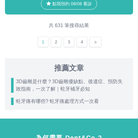
點我預約 08/08 看診
共 631 筆搜尋結果
1
2
3
4
推薦文章
3D齒雕是什麼？3D齒雕優缺點、後遺症、預防失
敗指南，一次了解｜蛀牙補牙必知
蛀牙痛有哪些? 蛀牙痛處理方式一次看
為何需要 Dent&Co ?