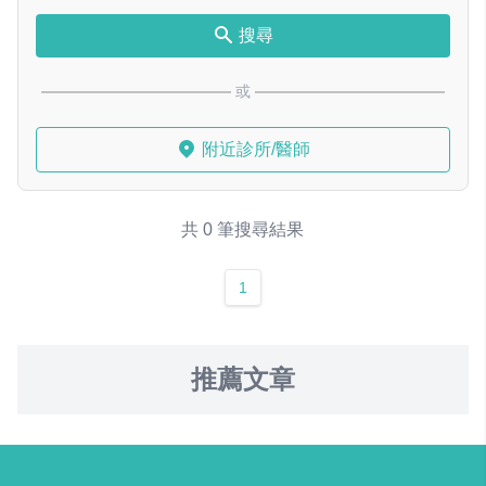
搜尋
或
附近診所/醫師
共 0 筆搜尋結果
1
推薦文章