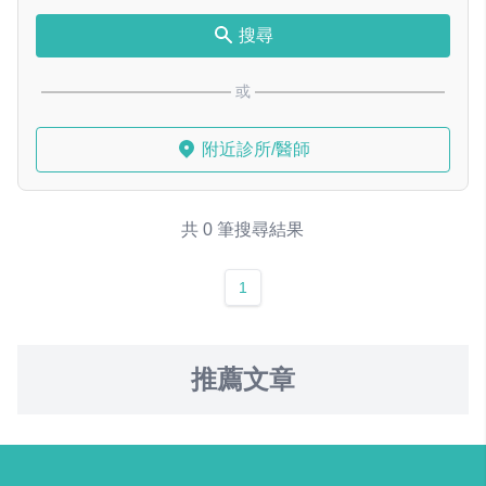
搜尋
或
附近診所/醫師
共 0 筆搜尋結果
1
推薦文章