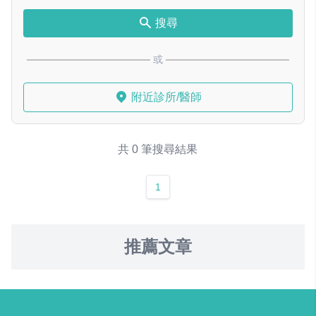
搜尋
或
附近診所/醫師
共 0 筆搜尋結果
1
推薦文章