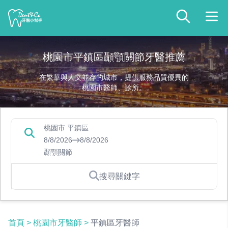
桃園市平鎮區顳顎關節牙醫推薦
在繁華與人文並存的城市，提供服務品質優異的
桃園市醫師、診所。
桃園市 平鎮區
8/8/2026
8/8/2026
顳顎關節
搜尋關鍵字
首頁
>
桃園市牙醫師
>
平鎮區牙醫師