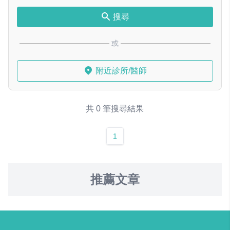
搜尋
或
附近診所/醫師
共 0 筆搜尋結果
1
推薦文章