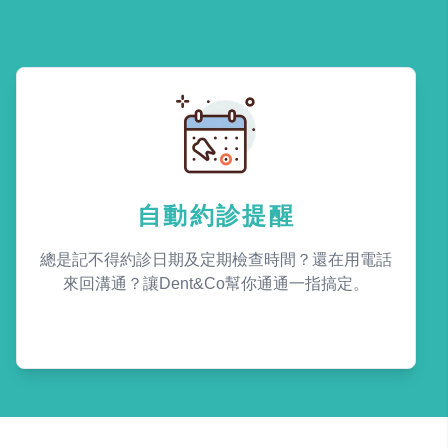
自動約診提醒
總是記不得約診日期及定期檢查時間？還在用電話
來回溝通？讓Dent&Co幫你通通一指搞定。