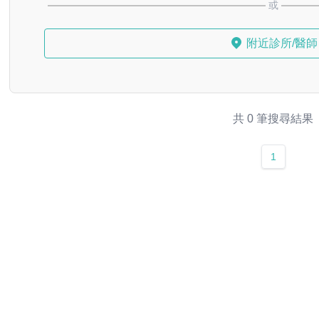
或
附近診所/醫師
共 0 筆搜尋結果
1