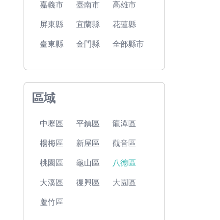
嘉義市
臺南市
高雄市
屏東縣
宜蘭縣
花蓮縣
臺東縣
金門縣
全部縣市
區域
中壢區
平鎮區
龍潭區
楊梅區
新屋區
觀音區
桃園區
龜山區
八德區
大溪區
復興區
大園區
蘆竹區