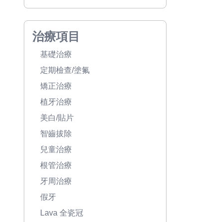
治療項目
基礎治療
定期檢查/塗氟
矯正治療
植牙治療
美白/貼片
智齒拔除
兒童治療
根管治療
牙周治療
假牙
Lava 全瓷冠