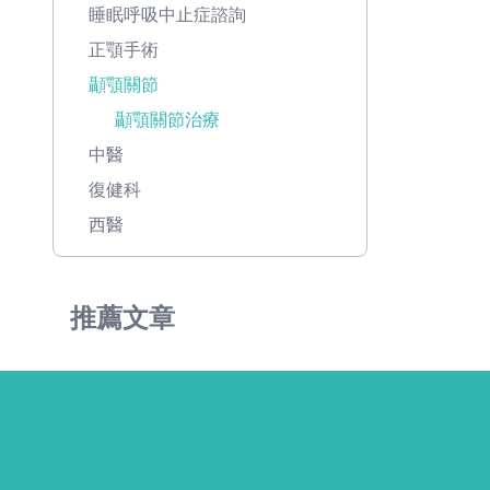
睡眠呼吸中止症諮詢
正顎手術
顳顎關節
顳顎關節治療
中醫
復健科
西醫
推薦文章