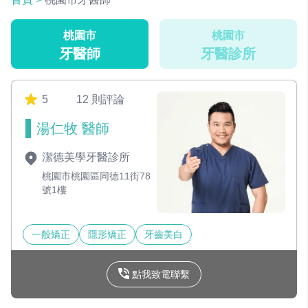
桃園市
桃園市
牙醫師
牙醫診所
5
12 則評論
湯仁牧 醫師
潔德美學牙醫診所
桃園市桃園區同德11街78
號1樓
一般矯正
隱形矯正
牙齒美白
點我致電聯繫