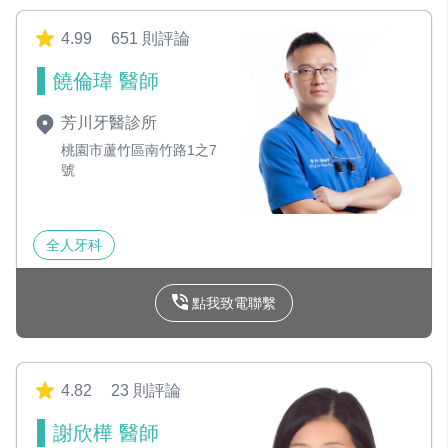
4.99
651 則評論
饒倫瑋 醫師
芳川牙醫診所
桃園市蘆竹區南竹路1之7
號
全人牙科
點我致電聯繫
4.82
23 則評論
謝欣樺 醫師