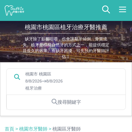
桃園市桃園區植牙治療牙醫推薦
缺牙除了影響咀嚼，也會讓鄰牙傾倒、骨質流
失。植牙是模擬自然牙的方式之一，能提供穩定
且長久的效果。有缺牙困擾，可先預約牙醫師評
估！
桃園市 桃園區
8/8/2026
8/8/2026
植牙治療
搜尋關鍵字
首頁
>
桃園市牙醫師
>
桃園區牙醫師