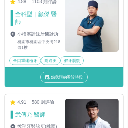
4.88
1103 則評論
全科型｜顧傑 醫
師
小檜溪詮鈦牙醫診所
桃園市桃園區中央街218
號1樓
全口重建植牙
隱適美
假牙贋復
點我預約看診時段
4.91
580 則評論
武傳允 醫師
悅翔牙醫診所(桃園)