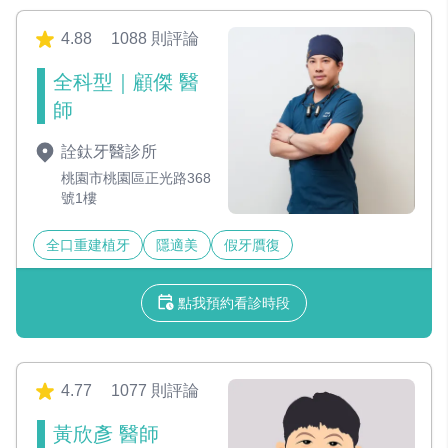
4.88
1088 則評論
全科型｜顧傑 醫
師
詮鈦牙醫診所
桃園市桃園區正光路368
號1樓
全口重建植牙
隱適美
假牙贋復
點我預約看診時段
4.77
1077 則評論
黃欣彥 醫師