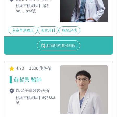
桃園市桃園區中山路
881、883號
兒童早期矯正
美容牙科
微笑評估
點我預約看診時段
4.93
1338 則評論
蘇哲民 醫師
風采美學牙醫診所
桃園市桃園區中正路888
號