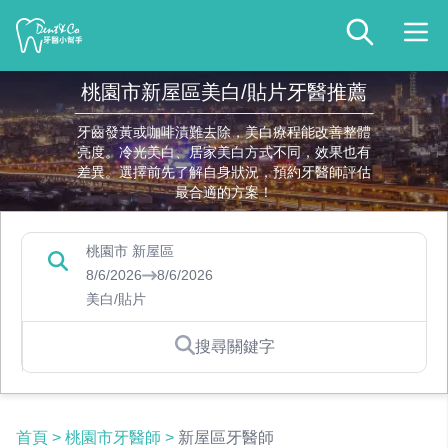
桃園市新屋區美白/貼片牙醫推薦
牙齒發黃或咖啡漬難去除，美白療程能改善整體
亮度。冷光美白、居家美白方式不同，效果也有
差異。選擇前先了解自身狀況，預約牙醫師評估
最合適的方案！
桃園市 新屋區
8/6/2026
8/6/2026
美白/貼片
搜尋關鍵字
首頁
>
桃園市牙醫師
>
新屋區牙醫師