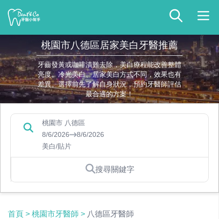
桃園市八德區居家美白牙醫推薦
牙齒發黃或咖啡漬難去除，美白療程能改善整體
亮度。冷光美白、居家美白方式不同，效果也有
差異。選擇前先了解自身狀況，預約牙醫師評估
最合適的方案！
桃園市 八德區
8/6/2026
8/6/2026
美白/貼片
搜尋關鍵字
首頁
>
桃園市牙醫師
>
八德區牙醫師