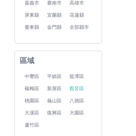
嘉義市
臺南市
高雄市
屏東縣
宜蘭縣
花蓮縣
臺東縣
金門縣
全部縣市
區域
中壢區
平鎮區
龍潭區
楊梅區
新屋區
觀音區
桃園區
龜山區
八德區
大溪區
復興區
大園區
蘆竹區