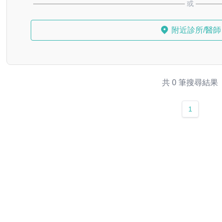
或
附近診所/醫師
共 0 筆搜尋結果
1