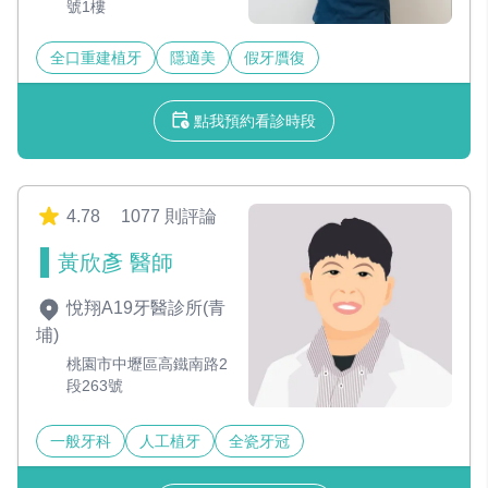
號1樓
全口重建植牙
隱適美
假牙贋復
點我預約看診時段
4.78
1077 則評論
黃欣彥 醫師
悅翔A19牙醫診所(青
埔)
桃園市中壢區高鐵南路2
段263號
一般牙科
人工植牙
全瓷牙冠