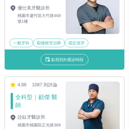
優仕美牙醫診所
桃園市蘆竹區大竹路468
號1樓
一般牙科
顯微根管治療
固定假牙
點我預約看診時段
4.88
1087 則評論
全科型｜顧傑 醫
師
詮鈦牙醫診所
桃園市桃園區正光路368