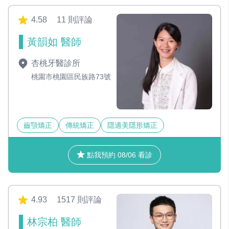
4.58
11 則評論
黃韻如 醫師
杏桃牙醫診所
桃園市桃園區民族路73號
齒顎矯正
傳統矯正
隱適美隱形矯正
點我預約 08/06 看診
4.93
1517 則評論
林宗柏 醫師