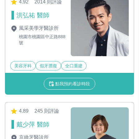
4.92
2014 則評論
洪弘祐 醫師
風采美學牙醫診所
桃園市桃園區中正路888
號
美容牙科
假牙贋復
全口重建
點我預約看診時段
4.89
245 則評論
戴少萍 醫師
京緻牙醫診所