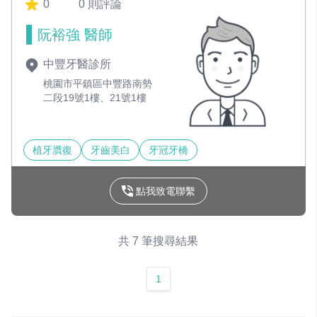
0
0 則評論
阮裕強 醫師
中豐牙醫診所
桃園市平鎮區中豐路南勢
二段19號1樓、21號1樓
植牙贋復
牙齒美白
牙冠牙橋
點我致電聯繫
共 7 筆搜尋結果
1