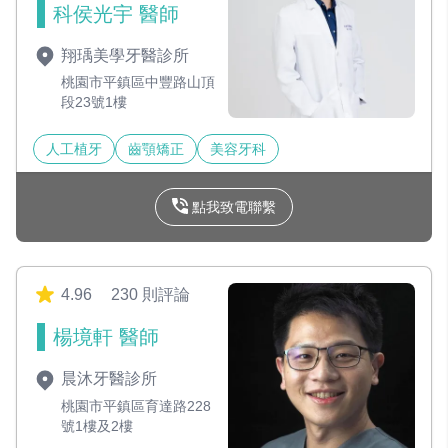
科侯光宇 醫師
翔瑀美學牙醫診所
桃園市平鎮區中豐路山頂
段23號1樓
人工植牙
齒顎矯正
美容牙科
點我致電聯繫
4.96
230 則評論
楊境軒 醫師
晨沐牙醫診所
桃園市平鎮區育達路228
號1樓及2樓