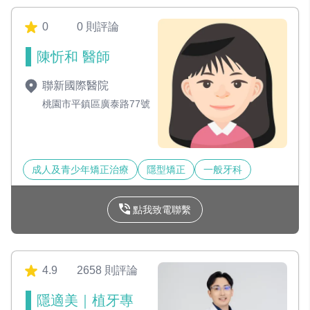
0
0 則評論
陳忻和 醫師
聯新國際醫院
桃園市平鎮區廣泰路77號
成人及青少年矯正治療
隱型矯正
一般牙科
點我致電聯繫
4.9
2658 則評論
隱適美｜植牙專