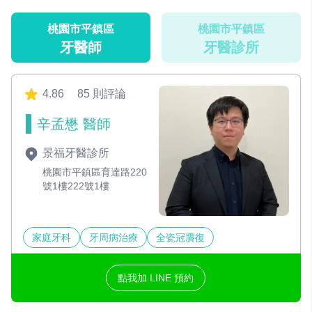
桃園市平鎮區
桃園市平鎮區
牙醫師
牙醫診所
4.86
85 則評論
辛孟懋 醫師
景福牙醫診所
桃園市平鎮區育達路220
號1樓222號1樓
家庭牙科
牙周病治療
全瓷冠贗復
點我加 LINE 預約