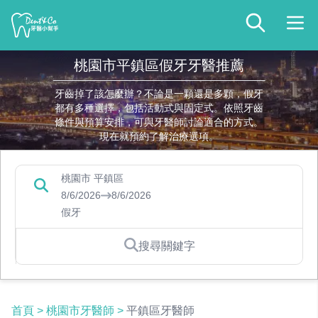
桃園市平鎮區假牙牙醫推薦
牙齒掉了該怎麼辦？不論是一顆還是多顆，假牙
都有多種選擇，包括活動式與固定式。依照牙齒
條件與預算安排，可與牙醫師討論適合的方式。
現在就預約了解治療選項。
桃園市 平鎮區
8/6/2026
8/6/2026
假牙
搜尋關鍵字
首頁
>
桃園市牙醫師
>
平鎮區牙醫師