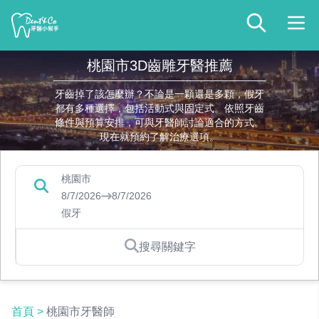
桃園市3D齒雕牙醫推薦
牙齒掉了該怎麼辦？不論是一顆還是多顆，假牙
都有多種選擇，包括活動式與固定式。依照牙齒
條件與預算安排，可與牙醫師討論適合的方式。
現在就預約了解治療選項。
桃園市
8/7/2026
8/7/2026
假牙
搜尋關鍵字
首頁
>
桃園市牙醫師