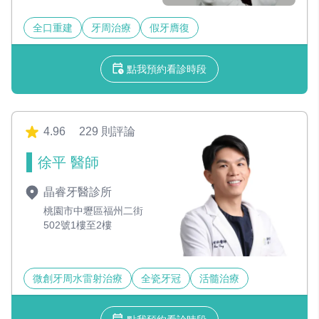
全口重建
牙周治療
假牙膺復
點我預約看診時段
4.96
229 則評論
徐平 醫師
晶睿牙醫診所
桃園市中壢區福州二街
502號1樓至2樓
微創牙周水雷射治療
全瓷牙冠
活髓治療