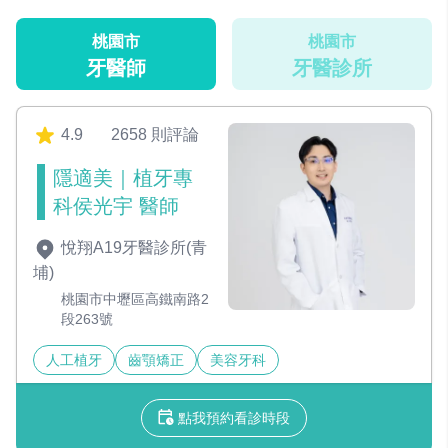
桃園市
桃園市
牙醫師
牙醫診所
4.9
2658 則評論
隱適美｜植牙專
科侯光宇 醫師
悅翔A19牙醫診所(青
埔)
桃園市中壢區高鐵南路2
段263號
人工植牙
齒顎矯正
美容牙科
點我預約看診時段