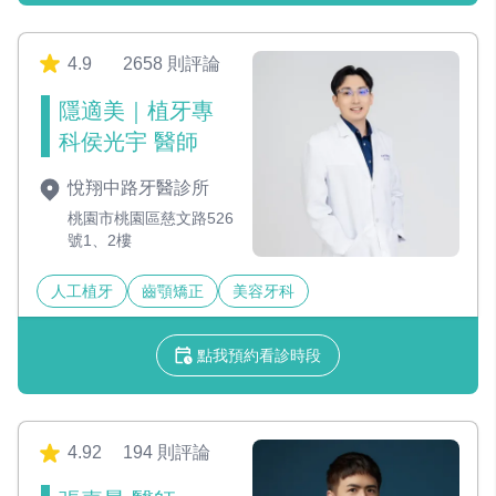
4.9
2658 則評論
隱適美｜植牙專
科侯光宇 醫師
悅翔中路牙醫診所
桃園市桃園區慈文路526
號1、2樓
人工植牙
齒顎矯正
美容牙科
點我預約看診時段
4.92
194 則評論