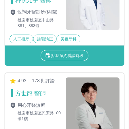
悅翔牙醫診所(桃園)
桃園市桃園區中山路
881、883號
人工植牙
齒顎矯正
美容牙科
點我預約看診時段
4.93
178 則評論
方世龍 醫師
用心牙醫診所
桃園市桃園區民安路100
號1樓