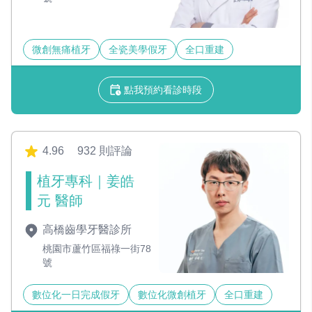
微創無痛植牙
全瓷美學假牙
全口重建
點我預約看診時段
4.96
932 則評論
植牙專科｜姜皓
元 醫師
高橋齒學牙醫診所
桃園市蘆竹區福祿一街78
號
數位化一日完成假牙
數位化微創植牙
全口重建