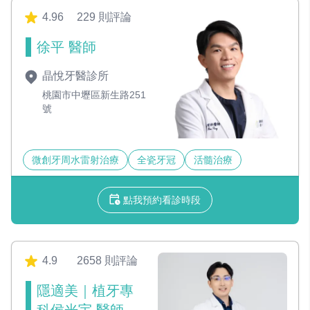
4.96
229 則評論
徐平 醫師
晶悅牙醫診所
桃園市中壢區新生路251
號
微創牙周水雷射治療
全瓷牙冠
活髓治療
點我預約看診時段
4.9
2658 則評論
隱適美｜植牙專
科侯光宇 醫師