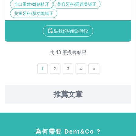
全口重建/微創植牙
美容牙科/隱適美矯正
兒童牙科/肌功能矯正
點我預約看診時段
共 43 筆搜尋結果
1
2
3
4
推薦文章
為何需要 Dent&Co ?