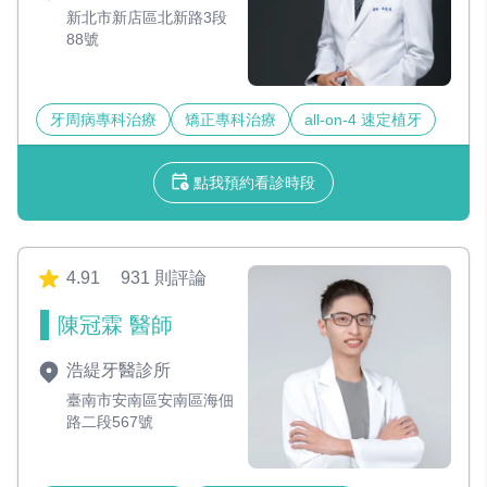
新北市新店區北新路3段
88號
牙周病專科治療
矯正專科治療
all-on-4 速定植牙
點我預約看診時段
4.91
931 則評論
陳冠霖 醫師
浩緹牙醫診所
臺南市安南區安南區海佃
路二段567號