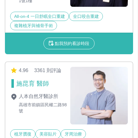
1號1樓
All-on-4 一日舒眠全口重建
全口咬合重建
複雜植牙與補骨手術
點我預約看診時段
4.96
3361 則評論
施昆育 醫師
人本自然牙醫診所
高雄市前鎮區民權二路98
號
植牙贋復
美容貼片
牙周治療