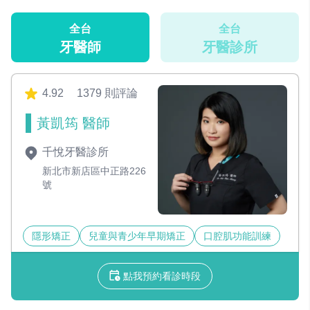
全台
全台
牙醫師
牙醫診所
4.92
1379 則評論
黃凱筠 醫師
千悅牙醫診所
新北市新店區中正路226
號
隱形矯正
兒童與青少年早期矯正
口腔肌功能訓練
點我預約看診時段