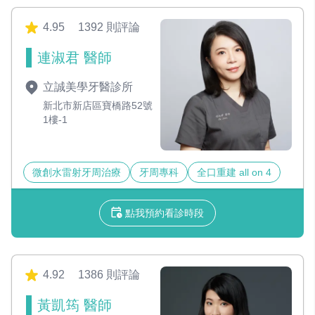
4.95
1392 則評論
連淑君 醫師
立誠美學牙醫診所
新北市新店區寶橋路52號
1樓-1
微創水雷射牙周治療
牙周專科
全口重建 all on 4
點我預約看診時段
4.92
1386 則評論
黃凱筠 醫師