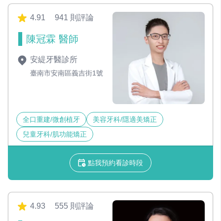
4.91
941 則評論
陳冠霖 醫師
安緹牙醫診所
臺南市安南區義吉街1號
全口重建/微創植牙
美容牙科/隱適美矯正
兒童牙科/肌功能矯正
點我預約看診時段
4.93
555 則評論