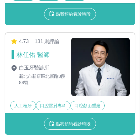
點我預約看診時段
4.73
131 則評論
林任佑 醫師
白玉牙醫診所
新北市新店區北新路3段
88號
人工植牙
口腔雷射專科
口腔顏面重建
點我預約看診時段