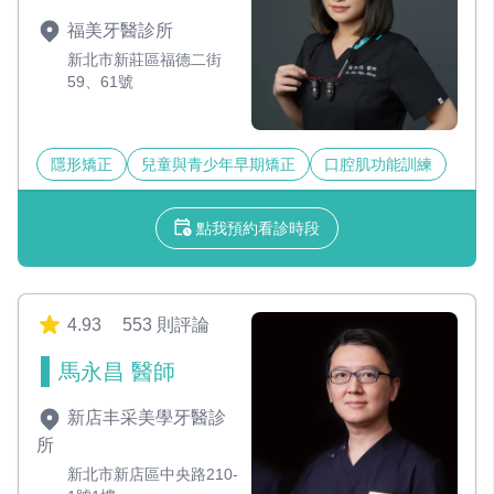
福美牙醫診所
新北市新莊區福德二街
59、61號
隱形矯正
兒童與青少年早期矯正
口腔肌功能訓練
點我預約看診時段
4.93
553 則評論
馬永昌 醫師
新店丰采美學牙醫診
所
新北市新店區中央路210-