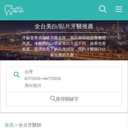
全台美白/貼片牙醫推薦
牙齒發黃或咖啡漬難去除，美白療程能改善整體
亮度。冷光美白、居家美白方式不同，效果也有
差異。選擇前先了解自身狀況，預約牙醫師評估
最合適的方案！
台灣
8/7/2026
8/7/2026
美白/貼片
搜尋關鍵字
首頁
>
全台牙醫師