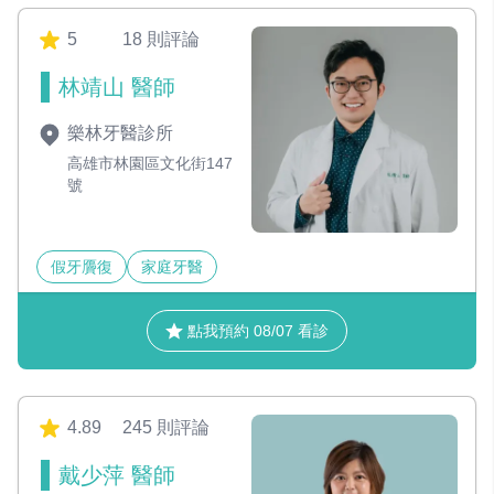
5
18 則評論
林靖山 醫師
樂林牙醫診所
高雄市林園區文化街147
號
假牙贗復
家庭牙醫
點我預約 08/07 看診
4.89
245 則評論
戴少萍 醫師