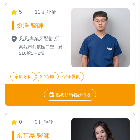
5
11 則評論
劉澤 醫師
凡凡專業牙醫診所
高雄市前鎮區二聖一路
216號1－2樓
家庭牙科
3D齒雕
假牙贗復
點我預約看診時段
0
0 則評論
余芷菱 醫師