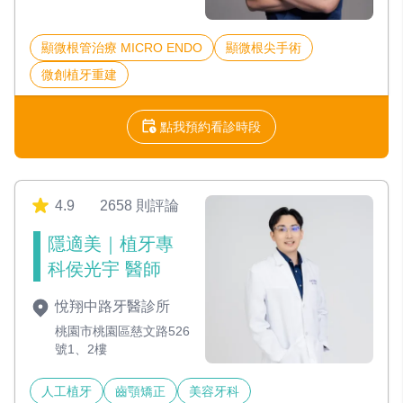
顯微根管治療 MICRO ENDO
顯微根尖手術
微創植牙重建
點我預約看診時段
4.9
2658 則評論
隱適美｜植牙專
科侯光宇 醫師
悅翔中路牙醫診所
桃園市桃園區慈文路526
號1、2樓
人工植牙
齒顎矯正
美容牙科