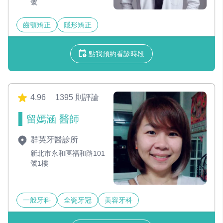
號
齒顎矯正
隱形矯正
點我預約看診時段
4.96
1395 則評論
留嫣涵 醫師
群英牙醫診所
新北市永和區福和路101
號1樓
一般牙科
全瓷牙冠
美容牙科