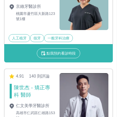
京緻牙醫診所
桃園市蘆竹區大新路123
號1樓
人工植牙
假牙
一般牙科治療
點我預約看診時段
4.91
140 則評論
陳世杰 - 矯正專
科 醫師
仁文美學牙醫診所
高雄市仁武區仁雄路153