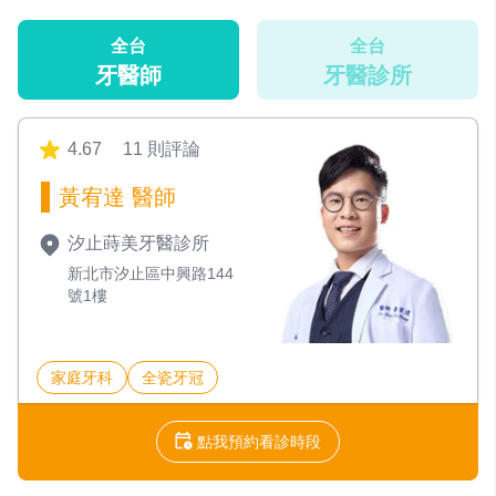
全台
全台
牙醫師
牙醫診所
4.67
11 則評論
黃宥達 醫師
汐止蒔美牙醫診所
新北市汐止區中興路144
號1樓
家庭牙科
全瓷牙冠
點我預約看診時段