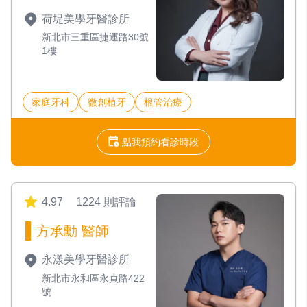
荷堤美學牙醫診所
新北市三重區捷運路30號
1樓
家庭牙科
微創植牙
根管治療
點我預約看診時段
4.97
1224 則評論
方承勳 醫師
永漾美學牙醫診所
新北市永和區永貞路422
號