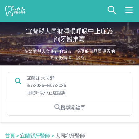
宜蘭縣大同鄉睡眠呼吸中止症諮
詢牙醫推薦
在繁華與人文並存的城市，提供服務品質優異的
宜蘭縣醫師、診所。
宜蘭縣 大同鄉
8/7/2026
8/7/2026
睡眠呼吸中止症諮詢
搜尋關鍵字
首頁
>
宜蘭縣牙醫師
>
大同鄉牙醫師