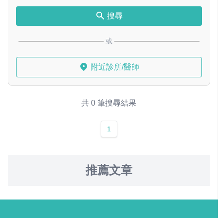
搜尋
或
附近診所/醫師
共 0 筆搜尋結果
1
推薦文章