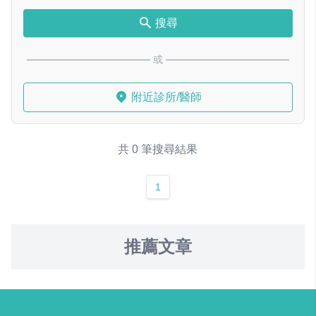
搜尋
或
附近診所/醫師
共 0 筆搜尋結果
1
推薦文章