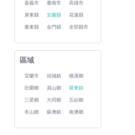
嘉義市
臺南市
高雄市
屏東縣
宜蘭縣
花蓮縣
臺東縣
金門縣
全部縣市
區域
宜蘭市
頭城鎮
礁溪鄉
壯圍鄉
員山鄉
羅東鎮
三星鄉
大同鄉
五結鄉
冬山鄉
蘇澳鎮
南澳鄉