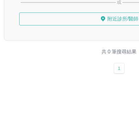
或
附近診所/醫師
共 0 筆搜尋結果
1