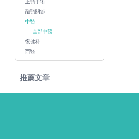
正顎手術
顳顎關節
中醫
全部中醫
復健科
西醫
推薦文章