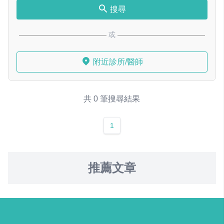
搜尋
或
附近診所/醫師
共 0 筆搜尋結果
1
推薦文章