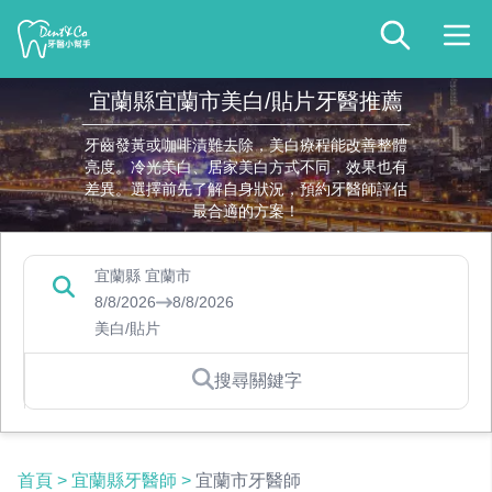
宜蘭縣宜蘭市美白/貼片牙醫推薦
牙齒發黃或咖啡漬難去除，美白療程能改善整體
亮度。冷光美白、居家美白方式不同，效果也有
差異。選擇前先了解自身狀況，預約牙醫師評估
最合適的方案！
宜蘭縣 宜蘭市
8/8/2026
8/8/2026
美白/貼片
搜尋關鍵字
首頁
>
宜蘭縣牙醫師
>
宜蘭市牙醫師