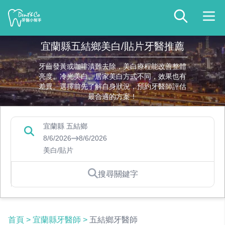
宜蘭縣五結鄉美白/貼片牙醫推薦
牙齒發黃或咖啡漬難去除，美白療程能改善整體
亮度。冷光美白、居家美白方式不同，效果也有
差異。選擇前先了解自身狀況，預約牙醫師評估
最合適的方案！
宜蘭縣 五結鄉
8/6/2026
8/6/2026
美白/貼片
搜尋關鍵字
首頁
>
宜蘭縣牙醫師
>
五結鄉牙醫師