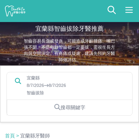
宜蘭縣智齒拔除牙醫推薦
智齒容易長歪或發炎，可能造成牙齦腫痛、嘴巴
張不開。不是每顆智齒都一定要拔，需視生長方
向與空間決定。有疼痛或疑慮，建議先預約牙醫
師做評估。
宜蘭縣
8/7/2026
8/7/2026
智齒拔除
搜尋關鍵字
首頁
>
宜蘭縣牙醫師