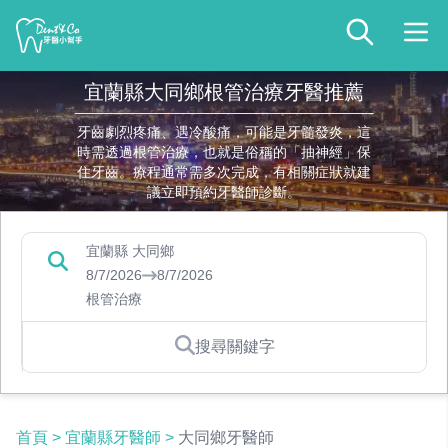
宜蘭縣大同鄉根管治療牙醫推薦
牙齒劇烈疼痛、遇冷酸痛，可能是牙髓發炎，這
時需透過根管治療，也就是俗稱的「抽神經」保
住牙齒。療程通常需多次完成，有相關症狀就建
議立即預約牙醫師診斷。
宜蘭縣 大同鄉
8/7/2026
8/7/2026
根管治療
搜尋關鍵字
首頁
>
宜蘭縣牙醫師
>
大同鄉牙醫師