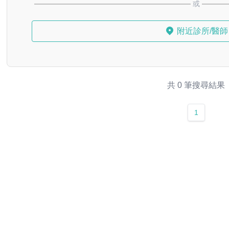
或
附近診所/醫師
共 0 筆搜尋結果
1