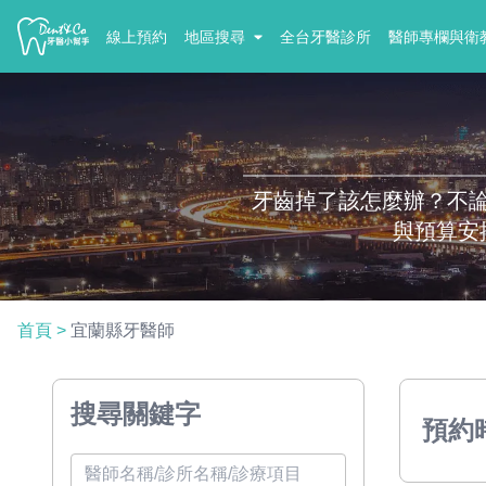
線上預約
地區搜尋
全台牙醫診所
醫師專欄與衛
牙齒掉了該怎麼辦？不
與預算安
首頁
>
宜蘭縣牙醫師
搜尋關鍵字
預約