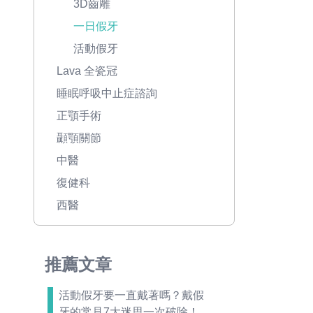
3D齒雕
一日假牙
活動假牙
Lava 全瓷冠
睡眠呼吸中止症諮詢
正顎手術
顳顎關節
中醫
復健科
西醫
推薦文章
活動假牙要一直戴著嗎？戴假
牙的常見7大迷思一次破除！