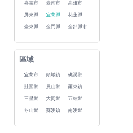
嘉義市
臺南市
高雄市
屏東縣
宜蘭縣
花蓮縣
臺東縣
金門縣
全部縣市
區域
宜蘭市
頭城鎮
礁溪鄉
壯圍鄉
員山鄉
羅東鎮
三星鄉
大同鄉
五結鄉
冬山鄉
蘇澳鎮
南澳鄉