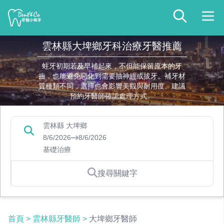
雲林縣大埤鄉牙科治療牙醫推薦
蛀牙初期若及早補起來，不但能保留原本的牙
齒，也能避免惡化到需要抽神經或拔牙。補牙材
質種類不同，選擇也會影響美觀與耐用度。建議
預約牙醫師確認處理方式。
雲林縣 大埤鄉
8/6/2026
8/6/2026
基礎治療
搜尋關鍵字
首頁
>
雲林縣牙醫師
>
大埤鄉牙醫師