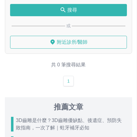
搜尋
或
附近診所/醫師
共 0 筆搜尋結果
1
推薦文章
3D齒雕是什麼？3D齒雕優缺點、後遺症、預防失
敗指南，一次了解｜蛀牙補牙必知