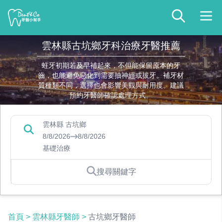
雲林縣古坑鄉牙科治療牙醫推薦
蛀牙初期若及早補起來，不但能保留原本的牙
齒，也能避免惡化到需要抽神經或拔牙。補牙材
質種類不同，選擇也會影響美觀與耐用度。建議
預約牙醫師確認處理方式。
雲林縣 古坑鄉
8/8/2026
8/8/2026
基礎治療
搜尋關鍵字
首頁
>
雲林縣牙醫師
>
古坑鄉牙醫師