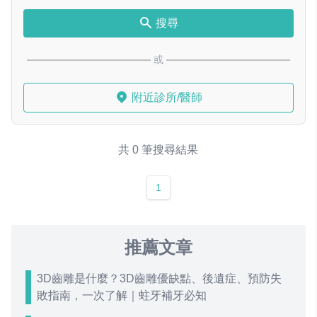
搜尋
或
附近診所/醫師
共 0 筆搜尋結果
1
推薦文章
3D齒雕是什麼？3D齒雕優缺點、後遺症、預防失
敗指南，一次了解｜蛀牙補牙必知