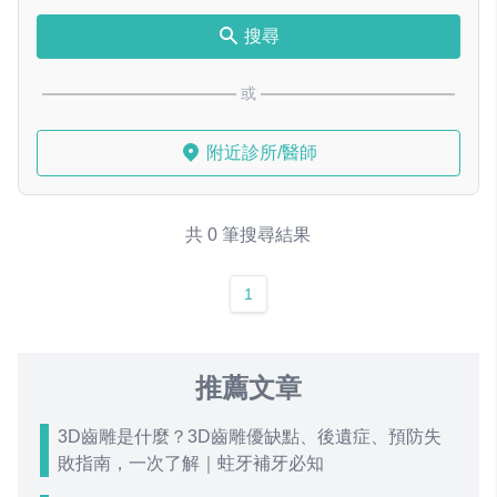
搜尋
或
附近診所/醫師
共 0 筆搜尋結果
1
推薦文章
3D齒雕是什麼？3D齒雕優缺點、後遺症、預防失
敗指南，一次了解｜蛀牙補牙必知