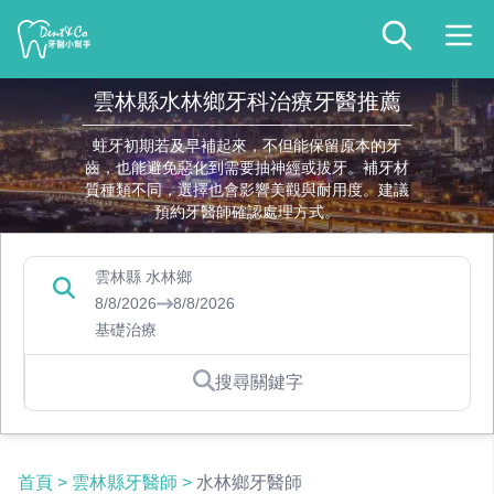
雲林縣水林鄉牙科治療牙醫推薦
蛀牙初期若及早補起來，不但能保留原本的牙
齒，也能避免惡化到需要抽神經或拔牙。補牙材
質種類不同，選擇也會影響美觀與耐用度。建議
預約牙醫師確認處理方式。
雲林縣 水林鄉
8/8/2026
8/8/2026
基礎治療
搜尋關鍵字
首頁
>
雲林縣牙醫師
>
水林鄉牙醫師