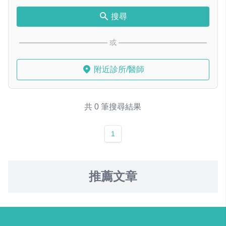
搜尋
或
附近診所/醫師
共 0 筆搜尋結果
1
推薦文章