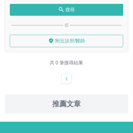
搜尋
或
附近診所/醫師
共 0 筆搜尋結果
1
推薦文章