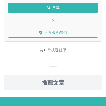
搜尋
或
附近診所/醫師
共 0 筆搜尋結果
1
推薦文章