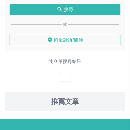
搜尋
或
附近診所/醫師
共 0 筆搜尋結果
1
推薦文章