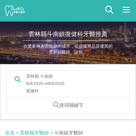
雲林縣斗南鎮復健科牙醫推薦
在繁華與人文並存的城市，提供服務品質優異的
雲林縣醫師、診所。
雲林縣 斗南鎮
8/9/2026
8/9/2026
復健科
搜尋關鍵字
首頁
>
雲林縣牙醫師
>
斗南鎮牙醫師