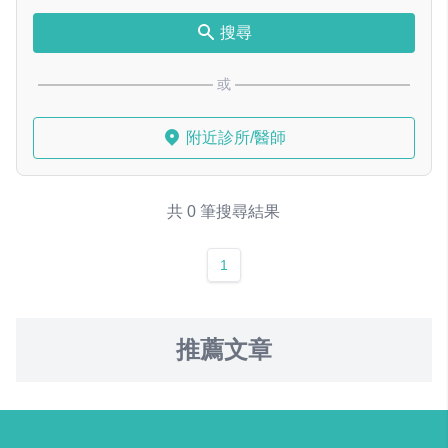
搜尋
或
附近診所/醫師
共 0 筆搜尋結果
1
推薦文章