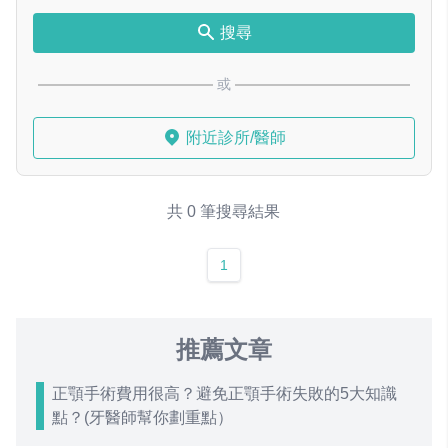
搜尋
或
附近診所/醫師
共 0 筆搜尋結果
1
推薦文章
正顎手術費用很高？避免正顎手術失敗的5大知識
點？(牙醫師幫你劃重點）