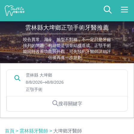
雲林縣大埤鄉正顎手術牙醫推薦
咬合異常、戽斗、臉型不對稱，不一定只是牙齒
排列的問題，有可能是顎骨結構造成。正顎手術
能同時改善功能與外觀，可先預約牙醫師詳細評
估後再進一步規劃。
雲林縣 大埤鄉
8/8/2026
8/8/2026
正顎手術
搜尋關鍵字
首頁
>
雲林縣牙醫師
>
大埤鄉牙醫師