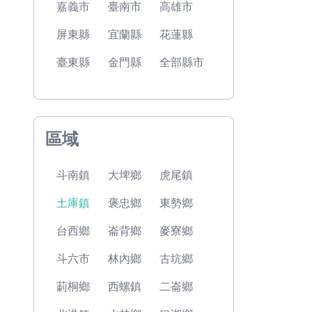
嘉義市
臺南市
高雄市
屏東縣
宜蘭縣
花蓮縣
臺東縣
金門縣
全部縣市
區域
斗南鎮
大埤鄉
虎尾鎮
土庫鎮
褒忠鄉
東勢鄉
台西鄉
崙背鄉
麥寮鄉
斗六市
林內鄉
古坑鄉
莿桐鄉
西螺鎮
二崙鄉