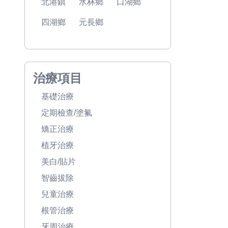
北港鎮
水林鄉
口湖鄉
四湖鄉
元長鄉
治療項目
基礎治療
定期檢查/塗氟
矯正治療
植牙治療
美白/貼片
智齒拔除
兒童治療
根管治療
牙周治療