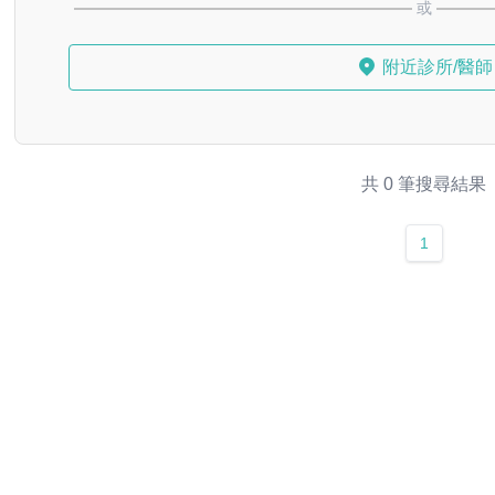
或
附近診所/醫師
共 0 筆搜尋結果
1