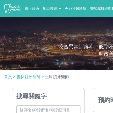
線上預約
地區搜尋
全台牙醫診所
醫師專欄與衛
咬合異常、戽斗、臉型
時改
首頁
>
雲林縣牙醫師
>
土庫鎮牙醫師
搜尋關鍵字
預約