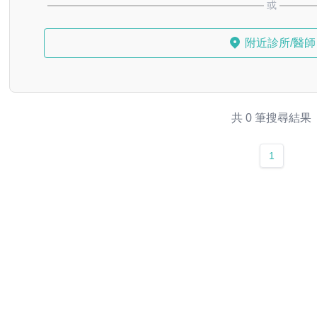
或
附近診所/醫師
共 0 筆搜尋結果
1