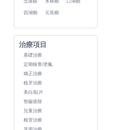
北港鎮
水林鄉
口湖鄉
四湖鄉
元長鄉
治療項目
基礎治療
定期檢查/塗氟
矯正治療
植牙治療
美白/貼片
智齒拔除
兒童治療
根管治療
牙周治療