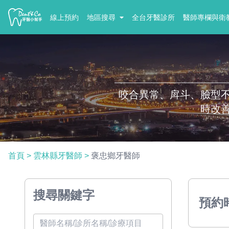
線上預約
地區搜尋
全台牙醫診所
醫師專欄與衛
咬合異常、戽斗、臉型
時改
首頁
>
雲林縣牙醫師
>
褒忠鄉牙醫師
搜尋關鍵字
預約