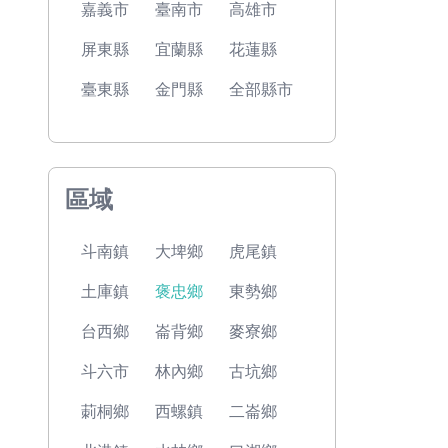
嘉義市
臺南市
高雄市
屏東縣
宜蘭縣
花蓮縣
臺東縣
金門縣
全部縣市
區域
斗南鎮
大埤鄉
虎尾鎮
土庫鎮
褒忠鄉
東勢鄉
台西鄉
崙背鄉
麥寮鄉
斗六市
林內鄉
古坑鄉
莿桐鄉
西螺鎮
二崙鄉