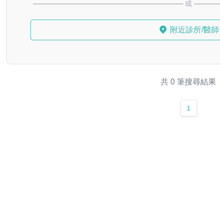
或
附近診所/醫師
共 0 筆搜尋結果
1