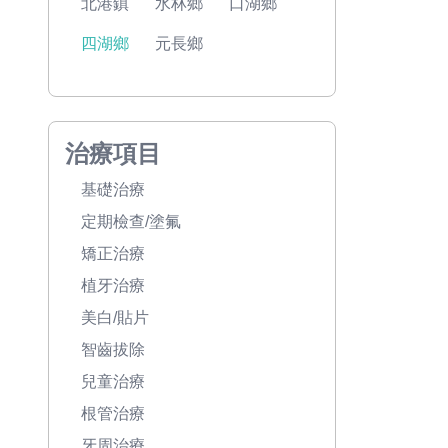
北港鎮
水林鄉
口湖鄉
四湖鄉
元長鄉
治療項目
基礎治療
定期檢查/塗氟
矯正治療
植牙治療
美白/貼片
智齒拔除
兒童治療
根管治療
牙周治療