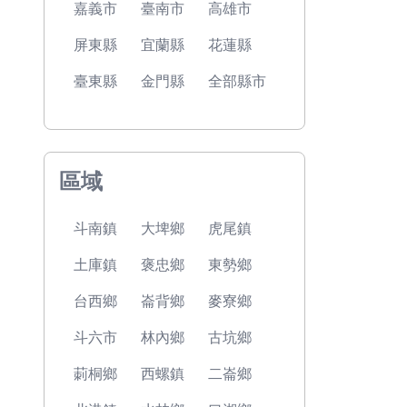
嘉義市
臺南市
高雄市
屏東縣
宜蘭縣
花蓮縣
臺東縣
金門縣
全部縣市
區域
斗南鎮
大埤鄉
虎尾鎮
土庫鎮
褒忠鄉
東勢鄉
台西鄉
崙背鄉
麥寮鄉
斗六市
林內鄉
古坑鄉
莿桐鄉
西螺鎮
二崙鄉