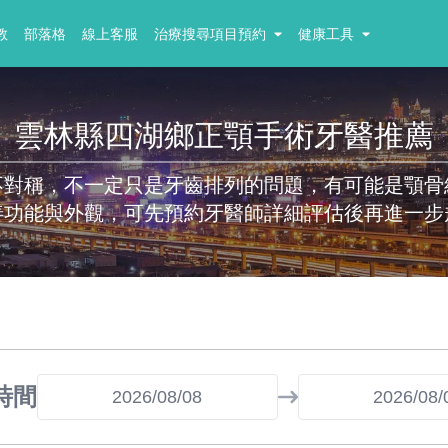
教
部落格
線上客服
治療搜尋項目預約
健康工具
雲林縣四湖鄉正顎手術牙醫推薦
不對稱，不一定只是牙齒排列的問題，有可能是顎骨
善功能與外觀，可先預約牙醫師詳細評估後再進一步
時間