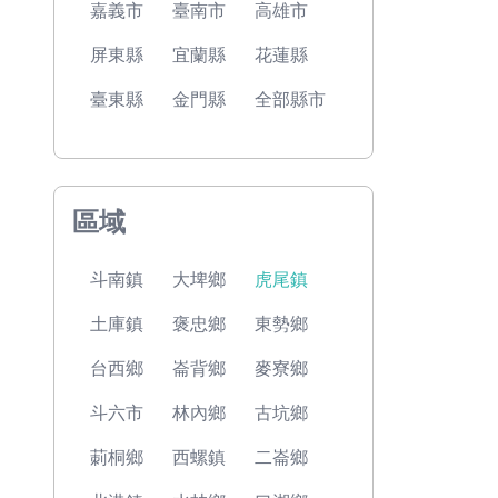
嘉義市
臺南市
高雄市
屏東縣
宜蘭縣
花蓮縣
臺東縣
金門縣
全部縣市
區域
斗南鎮
大埤鄉
虎尾鎮
土庫鎮
褒忠鄉
東勢鄉
台西鄉
崙背鄉
麥寮鄉
斗六市
林內鄉
古坑鄉
莿桐鄉
西螺鎮
二崙鄉