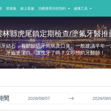
教
部落格
線上客服
治療搜尋項目預約
健康工具
雲林縣虎尾鎮定期檢查/塗氟牙醫推
與牙結石，有助預防牙周病及口臭。一般建議半年一
牙齒更潔白。該洗牙了嗎？立即預約牙醫師！
時間