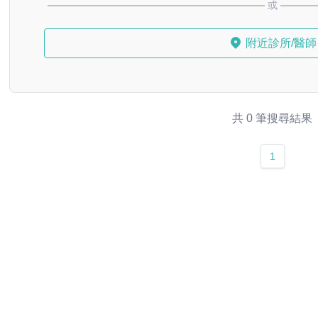
或
附近診所/醫師
共 0 筆搜尋結果
1