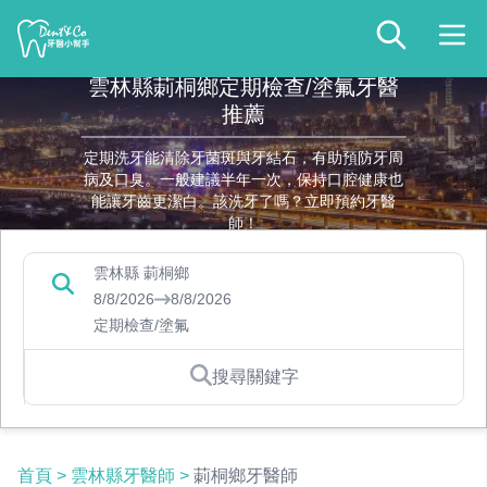
雲林縣莿桐鄉定期檢查/塗氟牙醫
推薦
定期洗牙能清除牙菌斑與牙結石，有助預防牙周
病及口臭。一般建議半年一次，保持口腔健康也
能讓牙齒更潔白。該洗牙了嗎？立即預約牙醫
師！
雲林縣 莿桐鄉
8/8/2026
8/8/2026
定期檢查/塗氟
搜尋關鍵字
首頁
>
雲林縣牙醫師
>
莿桐鄉牙醫師