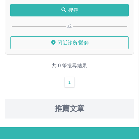
搜尋
或
附近診所/醫師
共 0 筆搜尋結果
1
推薦文章