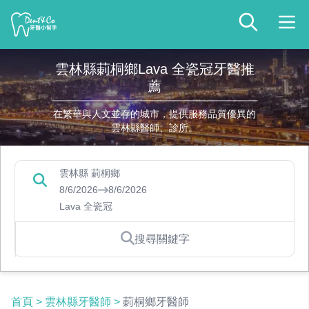
雲林縣莿桐鄉Lava 全瓷冠牙醫推
薦
在繁華與人文並存的城市，提供服務品質優異的
雲林縣醫師、診所。
雲林縣 莿桐鄉
8/6/2026
8/6/2026
Lava 全瓷冠
搜尋關鍵字
首頁
>
雲林縣牙醫師
>
莿桐鄉牙醫師