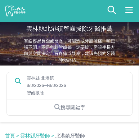
雲林縣北港鎮智齒拔除牙醫推薦
智齒容易長歪或發炎，可能造成牙齦腫痛、嘴巴
張不開。不是每顆智齒都一定要拔，需視生長方
向與空間決定。有疼痛或疑慮，建議先預約牙醫
師做評估。
雲林縣 北港鎮
8/8/2026
8/8/2026
智齒拔除
搜尋關鍵字
首頁
>
雲林縣牙醫師
>
北港鎮牙醫師