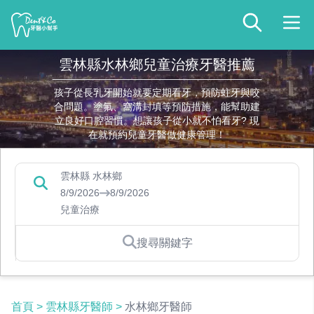
雲林縣水林鄉兒童治療牙醫推薦
孩子從長乳牙開始就要定期看牙，預防蛀牙與咬
合問題。塗氟、窩溝封填等預防措施，能幫助建
立良好口腔習慣。想讓孩子從小就不怕看牙? 現
在就預約兒童牙醫做健康管理！
雲林縣 水林鄉
8/9/2026
8/9/2026
兒童治療
搜尋關鍵字
首頁
>
雲林縣牙醫師
>
水林鄉牙醫師