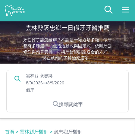
雲林縣褒忠鄉一日假牙牙醫推薦
牙齒掉了該怎麼辦？不論是一顆還是多顆，假牙
都有多種選擇，包括活動式與固定式。依照牙齒
條件與預算安排，可與牙醫師討論適合的方式。
現在就預約了解治療選項。
雲林縣 褒忠鄉
8/9/2026
8/9/2026
假牙
搜尋關鍵字
首頁
>
雲林縣牙醫師
>
褒忠鄉牙醫師