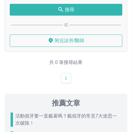
搜尋
或
附近診所/醫師
共 0 筆搜尋結果
1
推薦文章
活動假牙要一直戴著嗎？戴假牙的常見7大迷思一
次破除！