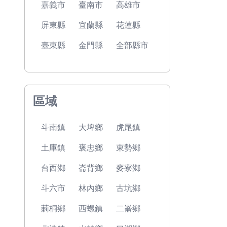
嘉義市
臺南市
高雄市
屏東縣
宜蘭縣
花蓮縣
臺東縣
金門縣
全部縣市
區域
斗南鎮
大埤鄉
虎尾鎮
土庫鎮
褒忠鄉
東勢鄉
台西鄉
崙背鄉
麥寮鄉
斗六市
林內鄉
古坑鄉
莿桐鄉
西螺鎮
二崙鄉