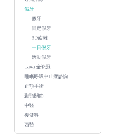
假牙
假牙
固定假牙
3D齒雕
一日假牙
活動假牙
Lava 全瓷冠
睡眠呼吸中止症諮詢
正顎手術
顳顎關節
中醫
復健科
西醫