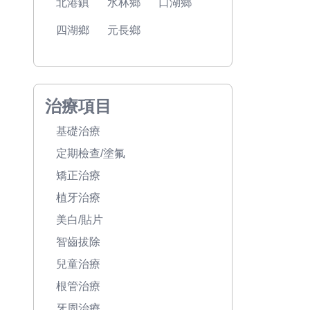
北港鎮
水林鄉
口湖鄉
四湖鄉
元長鄉
治療項目
基礎治療
定期檢查/塗氟
矯正治療
植牙治療
美白/貼片
智齒拔除
兒童治療
根管治療
牙周治療