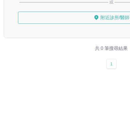
或
附近診所/醫師
共 0 筆搜尋結果
1